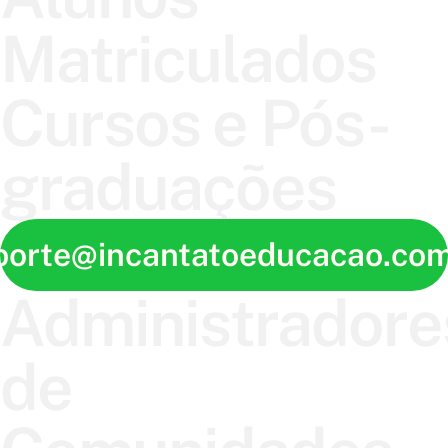
Matriculados
Cursos e Pós-
graduações
porte@incantatoeducacao.com
Administradore
de