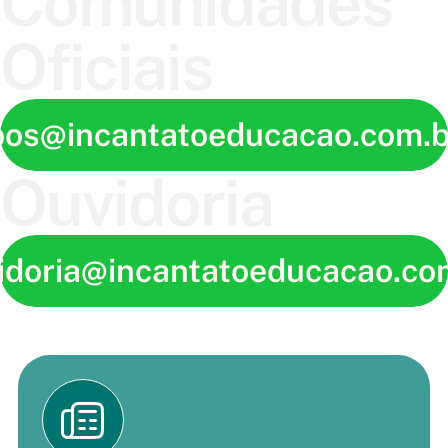
Comunidades
Oficiais
pos@incantatoeducacao.com.b
Ouvidoria
idoria@incantatoeducacao.co