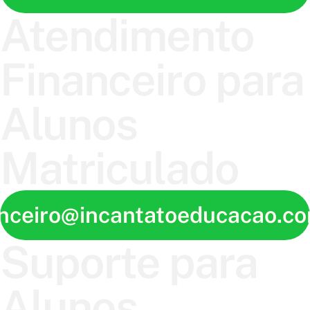
Atendimento
Financeiro para
Alunos
Matriculado
anceiro@incantatoeducacao.co
Suporte para
Alunos