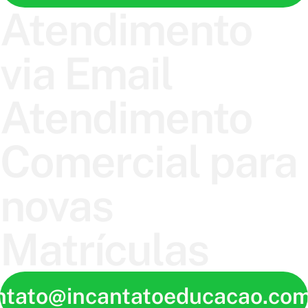
Atendimento
via Email
Atendimento
Comercial para
novas
Matrículas
ntato@incantatoeducacao.com